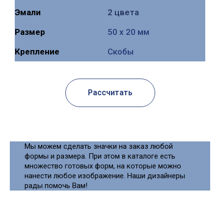
Эмали
2 цвета
Размер
50 х 20 мм
Крепление
Скобы
Рассчитать
Мы можем сделать значки на заказ любой
формы и размера. При этом в каталоге есть
множество готовых форм, на которые можно
нанести любое изображение. Наши дизайнеры
рады помочь Вам!