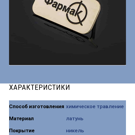
ХАРАКТЕРИСТИКИ
Способ изготовления
химическое травление
Mатериал
латунь
Покрытие
никель