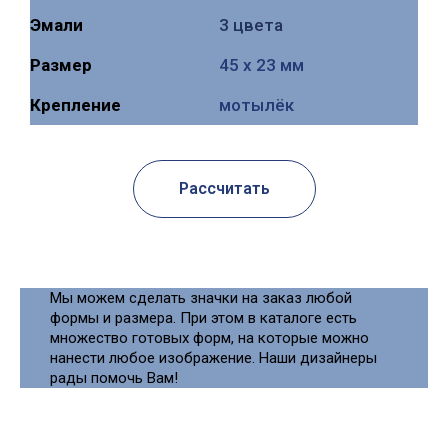
Эмали
3 цвета
Размер
45 х 23 мм
Крепление
мотылёк
Рассчитать
Мы можем сделать значки на заказ любой
формы и размера. При этом в каталоге есть
множество готовых форм, на которые можно
нанести любое изображение. Наши дизайнеры
рады помочь Вам!