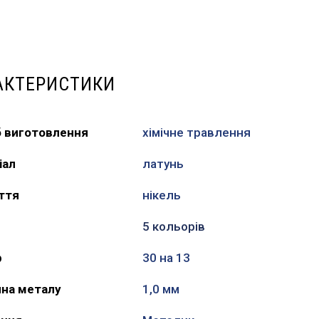
АКТЕРИСТИКИ
б виготовлення
хімічне травлення
іал
латунь
ття
нікель
5 кольорів
р
30 на 13
на металу
1,0 мм