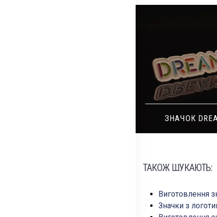
EBESITE
ЗНАЧОК DREAMER
ТАКОЖ ШУКАЮТЬ:
Виготовлення з
Значки з логот