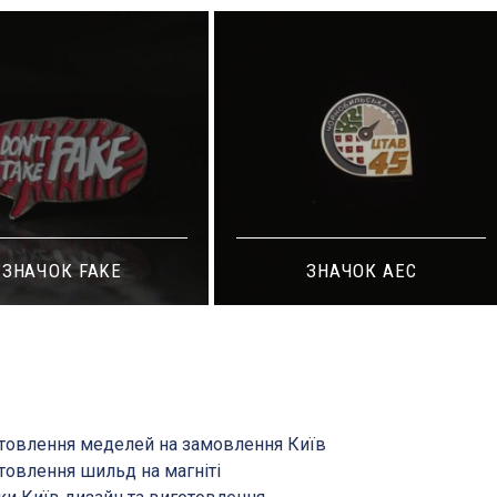
ЗНАЧОК АЕС
ЗНАЧОК ЧЕ
товлення меделей на замовлення Київ
товлення шильд на магніті