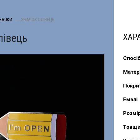
НАЧКИ
ЗНАЧОК ОЛІВЕЦЬ
лівець
ХАР
Спосі
Матер
Покри
Емалі
Розмі
Товщи