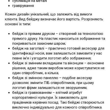
сублімація на металі
гравірування
Кожен дизайн унікальний, що залежить від вимоги
клієнта. Вид бейджу визначає його вартість. Розрізняють
основні їх типи:
бейдж із прямим друком – створений за технологією
прямого друку. На пластик наноситься зображення та
покривається захисним шаром;
бейдж на заготівлі – практично готовий аксесуар для
ідентифікації носія, вам залишається замовити у нас
певне ім’я і узгодити логотип або зображення;
бейдж зі змінним вкладишем та віконцем – економне
рішення, адже таким виробом може користуватися не
один співробітник, а кілька;
бейдж зі змінною панеллю – подібне аксесуар
дозволяє змінити ПІБ співробітників, при цьому
логотип фірми залишається не зворушеним;
бейдж із гравіюванням – елітний атрибут
корпоративної культури. Їх замовляють для
працівників керівних посад. Такі бейджі створюються
виключно індивідуально для кожного співробітника.