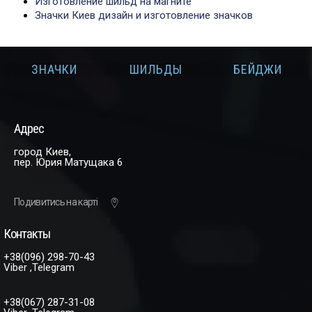
Изготовление шильд на магните
Значки Киев дизайн и изготовление значков
И
ЗНАЧКИ
ШИЛЬДЫ
БЕЙДЖИ
Адрес
город Киев,
пер. Юрия Матущака 6
Подивитись на карті
Контакты
+38(096) 298-70-43
Viber ,Telegram
+38(067) 287-31-08