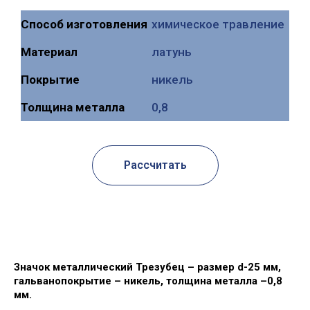
Способ изготовления
химическое травление
Mатериал
латунь
Покрытие
никель
Толщина металла
0,8
Рассчитать
Значок металлический Трезубец – размер d-25 мм,
гальванопокрытие – никель, толщина металла –0,8
мм.