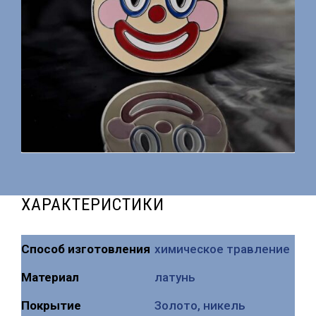
ХАРАКТЕРИСТИКИ
Способ изготовления
химическое травление
Mатериал
латунь
Покрытие
Золото, никель