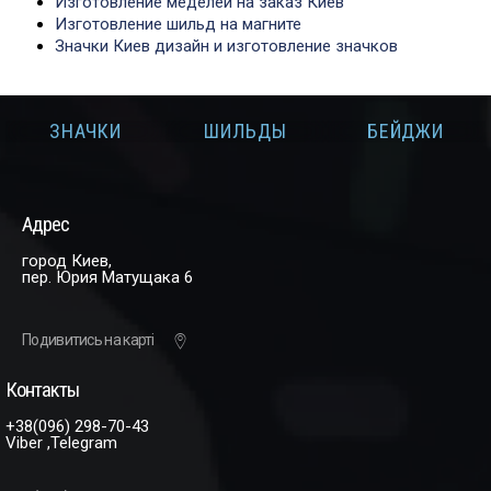
Изготовление меделей на заказ Киев
Изготовление шильд на магните
Значки Киев дизайн и изготовление значков
И
ЗНАЧКИ
ШИЛЬДЫ
БЕЙДЖИ
Адрес
город Киев,
пер. Юрия Матущака 6
Подивитись на карті
Контакты
+38(096) 298-70-43
Viber ,Telegram