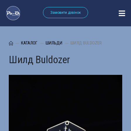
Замовити дзвінок
КАТАЛОГ
ШИЛЬДИ
ШИЛД BULDOZER
Шилд Buldozer