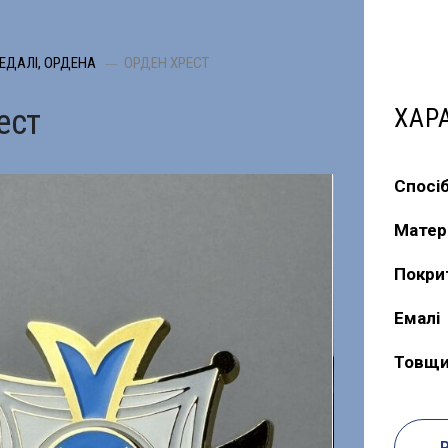
ЕДАЛІ, ОРДЕНА
ОРДЕН ХРЕСТ
ест
ХАР
Спосі
Матер
Покри
Емалі
Товщи