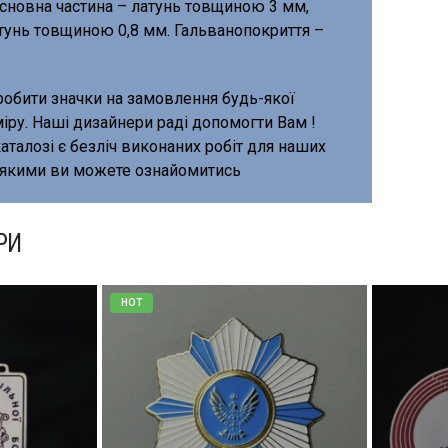
 Основна частина – латунь товщиною 3 мм,
тунь товщиною 0,8 мм. Гальванопокриття –
обити значки на замовлення будь-якої
іру. Наші дизайнери раді допомогти Вам !
аталозі є безліч виконаних робіт для наших
з якими ви можете ознайомитись
РИ