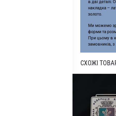
в дві деталі.
накладка – ла
золото.
Ми можемо зр
форми та розм
При цьому в к
замовників, 
СХОЖІ ТОВА
HOT