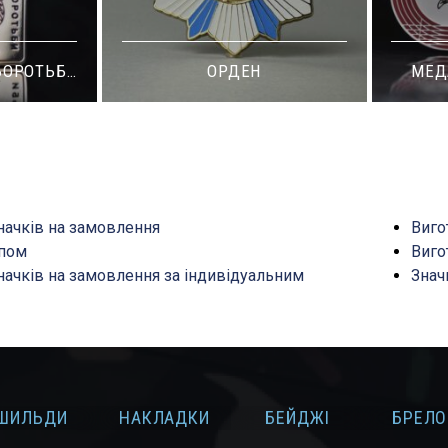
МЕДАЛЬ RUNNING CLUB
ОР
начків на замовлення
Виго
ипом
Виго
начків на замовлення за індивідуальним
Знач
ШИЛЬДИ
НАКЛАДКИ
БЕЙДЖІ
БРЕЛО