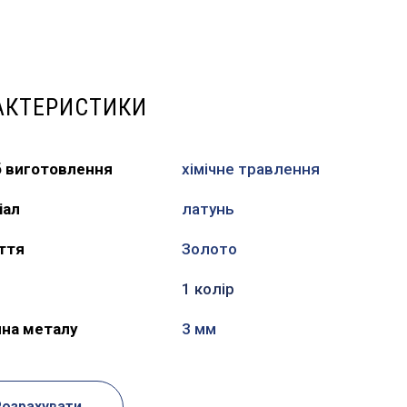
АКТЕРИСТИКИ
б виготовлення
хімічне травлення
іал
латунь
ття
Золото
1 колір
на металу
3 мм
Розрахувати