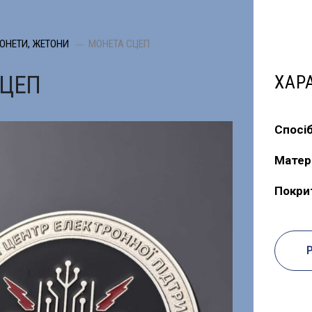
ОНЕТИ, ЖЕТОНИ
МОНЕТА СЦЕП
СЦЕП
ХАР
Спосі
Матер
Покри