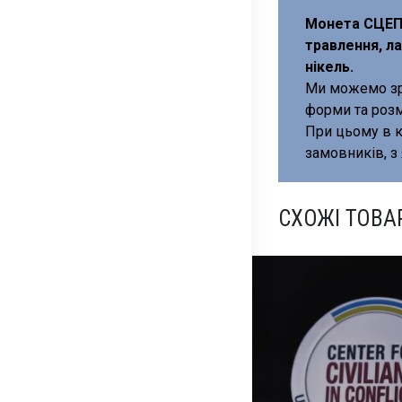
Монета СЦЕП:
травлення, ла
нікель.
Ми можемо зр
форми та розм
При цьому в к
замовників, 
СХОЖІ ТОВА