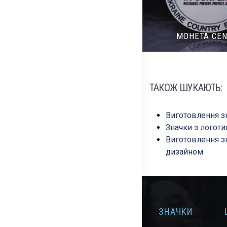
МОНЕТА 82 ОДШБ 2
МОНЕТА CE
ТАКОЖ ШУКАЮТЬ:
Виготовлення з
Значки з логот
Виготовлення з
дизайном
ГАЛЬВАНОПОКР
ЛАЗЕРНЕ
ИТТЯ ЗОЛОТО І
ЗНАЧКИ
ГРАВІЮВАННЯ
НІКЕЛЬ