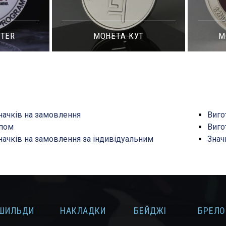
NTER
МОНЕТА КУТ
М
начків на замовлення
Виго
ипом
Виго
начків на замовлення за індивідуальним
Знач
ШИЛЬДИ
НАКЛАДКИ
БЕЙДЖІ
БРЕЛО