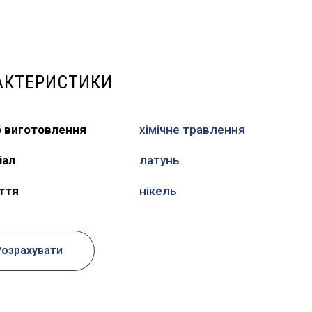
АКТЕРИСТИКИ
б виготовлення
хімічне травлення
іал
латунь
ття
нікель
Розрахувати