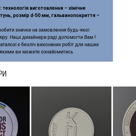
 технологія виготовлення – хімічне
тунь, розмір d-50 мм, гальванопокриття –
обити значки на замовлення будь-якої
іру. Наші дизайнери раді допомогти Вам !
аталозі є безліч виконаних робіт для наших
з якими ви можете ознайомитись
РИ